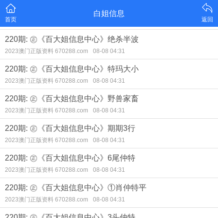
白姐信息
首页
返回
220期: ㊣《百大姐信息中心》绝杀半波
2023澳门正版资料 670288.com
08-08 04:31
220期: ㊣《百大姐信息中心》特玛大小
2023澳门正版资料 670288.com
08-08 04:31
220期: ㊣《百大姐信息中心》野兽家畜
2023澳门正版资料 670288.com
08-08 04:31
220期: ㊣《百大姐信息中心》期期3行
2023澳门正版资料 670288.com
08-08 04:31
220期: ㊣《百大姐信息中心》6尾仲特
2023澳门正版资料 670288.com
08-08 04:31
220期: ㊣《百大姐信息中心》①肖仲特平
2023澳门正版资料 670288.com
08-08 04:31
220期: ㊣《百大姐信息中心》3头仲特